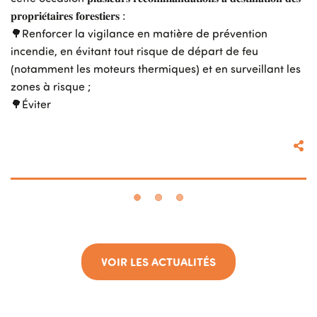
au 
𝐩𝐫𝐨𝐩𝐫𝐢𝐞́𝐭𝐚𝐢𝐫𝐞𝐬 𝐟𝐨𝐫𝐞𝐬𝐭𝐢𝐞𝐫𝐬 :
Do
🌳Renforcer la vigilance en matière de prévention
pe
incendie, en évitant tout risque de départ de feu
co
(notamment les moteurs thermiques) et en surveillant les
zones à risque ;
🤝
🌳Éviter
a suite
Lire la su
VOIR LES ACTUALITÉS