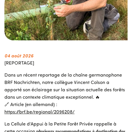
04 août 2026
31
[REPORTAGE]
[
Dans un récent reportage de la chaîne germanophone
🌳 
BRF Nachrichten, notre collègue Vincent Colson a
No
apporté son éclairage sur la situation actuelle des forêts
Fo
dans un contexte climatique exceptionnel. 🔥
ac
🔗 Article (en allemand) :
pa
https://brf.be/regional/2096208/
ex
La Cellule d’Appui à la Petite Forêt Privée rappelle à

cette occasion 𝐩𝐥𝐮𝐬𝐢𝐞𝐮𝐫𝐬 𝐫𝐞𝐜𝐨𝐦𝐦𝐚𝐧𝐝𝐚𝐭𝐢𝐨𝐧𝐬 𝐚̀ 𝐝𝐞𝐬𝐭𝐢𝐧𝐚𝐭𝐢𝐨𝐧 𝐝𝐞𝐬