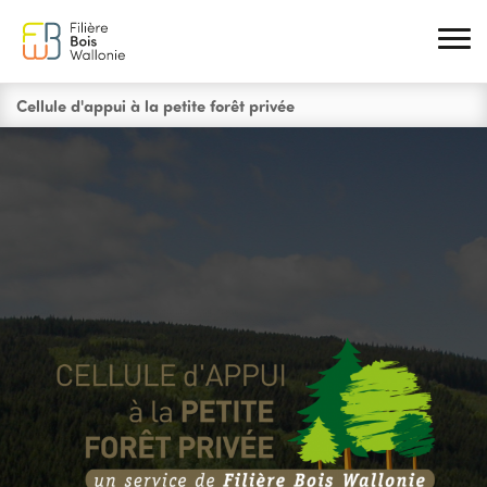
Aller au contenu principal
You are here
Cellule d'appui à la petite forêt privée